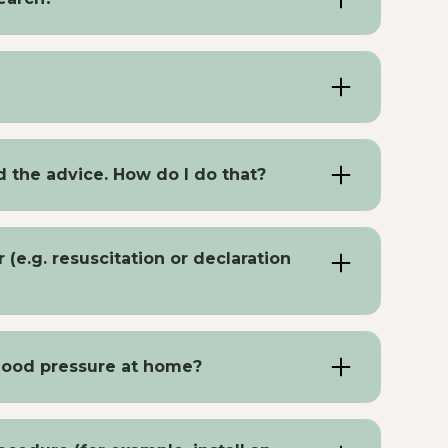
ithin a few days. Sometimes it takes longer,
he doctor often tells this in advance. Of
you prefer to call.
he results in your
online file
. The doctor
ould you prefer to call? Then contact the
d the advice. How do I do that?
 online file. Do you still have questions?
.
 (e.g. resuscitation or declaration
e with our elderly nurse or nurse specialist.
 everything in your medical file. Consider,
lood pressure at home?
 a hospital stay or treatment in the last
roviders know what's important to you. Of
e doctor or nurse. You monitor your blood
ur doctor if you prefer.
sarts.nl/hoge-bloeddruk/ik-wil-zelf-thuis-