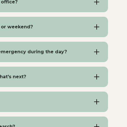
office?
care) there, as long as you are under
e reached via
010 — 290 98 88
.
t or weekend?
the next business day, call the Rijnmond
 emergency during the day?
nd choose option 1 for an emergency. In case
hat's next?
 institution yourself to make an
as the Maasstad Hospital, you are asked to
ou must also call first to make an appointment
alk in.
find the results and the doctor's explanation.
search?