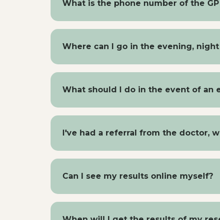
What is the phone number of the GP 
specialized care (such as mental health 
treatment.
The General Practitioner's Office can b
Where can I go in the evening, nigh
For emergencies that cannot wait until 
General Practice Office.
What should I do in the event of an
Call the general practice immediately a
of danger, always call 112.
I've had a referral from the doctor, w
You must call the hospital or healthcare
appointment. At some institutions, such 
Can I see my results online myself?
call yourself after two business days. Y
for an X-ray examination; you can't just w
Yes, via your online file. There you will 
When will I get the results of my re