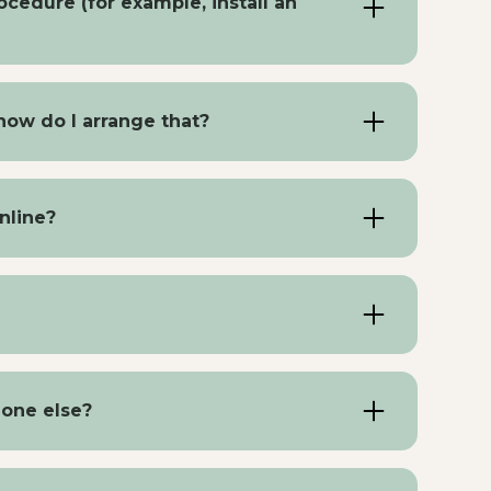
ocedure (for example, install an
etail how to do this. Preferably enter the
ll be processed directly into your medical
nload a form from our website and submit it to
ally prepare. When installing a spiral, you
 pharmacies) one hour in advance to reduce
 how do I arrange that?
vised not to do heavy work or effort on the
 an operation takes an average of half an
t, check thuisarts.nl for more information
nce whether an operation is necessary.
an appointment by phone with the doctor to
e immediately and you must make a second
nline?
choice together.
zondheid.net. This is suitable for short,
eceive an answer within 1 to 2 business days.
r online. Online, you can only request an
en 8 a.m. and 11 a.m. For visits, this must
one else?
edically necessary. You can call between 1 pm
y if someone is really unable to call
 disability) can a family member call. Of