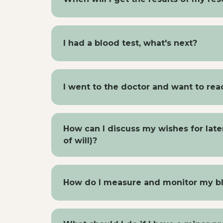
Most results will be in your online file w
for example during extensive research. T
I had a blood test, what's next?
course, you can also call the assistant if 
Within two business days, you will see t
usually includes a brief explanation. W
I went to the doctor and want to rea
assistant after two business days.
You can read the doctor's advice via your
Then you can also ask the doctor online
How can I discuss my wishes for later
of will)?
You can discuss your wishes for the futur
They take the time to do this and record
How do I measure and monitor my b
for example, choices about resuscitation,
phase of life. This way, all healthcare p
You only need to do this if asked by th
course, you can also discuss this with yo
pressure for 5 days. On
https://www.thui