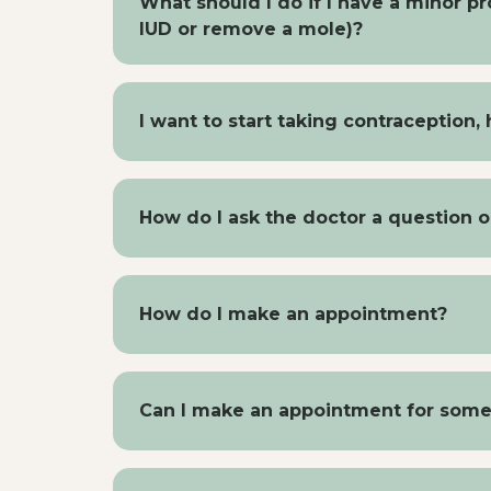
What should I do if I have a minor pr
mijn-bloeddruk-meten
It describes in d
IUD or remove a mole)?
values via your
online file
; then they wi
file. If this does not work, you can dow
Most of the time, you don't need to speci
the assistant.
can take naproxen 500 mg (available at
I want to start taking contraception,
abdominal cramps. Sometimes you are ad
day of the procedure. Keep in mind that
Do you want to start contraception? Firs
hour. The doctor always decides in adva
about the various options. Then make 
Often, the procedure cannot take plac
How do I ask the doctor a question o
discuss your wishes and make the right 
appointment for the procedure.
You can send an e-consultation via MijnGe
non-urgent questions. You will usually r
How do I make an appointment?
You can make an appointment by phone o
appointment by phone. You can call betwe
Can I make an appointment for some
also be done before 11 am and only if m
and 2 pm for results or short questions.
The patient must always call himself. Onl
themselves (for example due to illness or